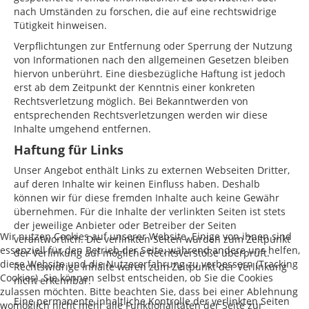
nach Umständen zu forschen, die auf eine rechtswidrige
Tütigkeit hinweisen.
Verpflichtungen zur Entfernung oder Sperrung der Nutzung
von Informationen nach den allgemeinen Gesetzen bleiben
hiervon unberührt. Eine diesbezügliche Haftung ist jedoch
erst ab dem Zeitpunkt der Kenntnis einer konkreten
Rechtsverletzung möglich. Bei Bekanntwerden von
entsprechenden Rechtsverletzungen werden wir diese
Inhalte umgehend entfernen.
Haftung für Links
Unser Angebot enthält Links zu externen Webseiten Dritter,
auf deren Inhalte wir keinen Einfluss haben. Deshalb
können wir für diese fremden Inhalte auch keine Gewähr
übernehmen. Für die Inhalte der verlinkten Seiten ist stets
der jeweilige Anbieter oder Betreiber der Seiten
Wir nutzen Cookies auf unserer Website. Einige von ihnen sind
verantwortlich. Die verlinkten Seiten wurden zum Zeitpunkt
essenziell für den Betrieb der Seite, während andere uns helfen,
der Verlinkung auf mögliche Rechtsverstöße überprüft.
diese Website und die Nutzererfahrung zu verbessern (Tracking
Rechtswidrige Inhalte waren zum Zeitpunkt der Verlinkung
Cookies). Sie können selbst entscheiden, ob Sie die Cookies
nicht erkennbar.
zulassen möchten. Bitte beachten Sie, dass bei einer Ablehnung
Eine permanente inhaltliche Kontrolle der verlinkten Seiten
womöglich nicht mehr alle Funktionalitäten der Seite zur